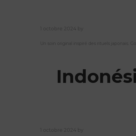
1 octobre 2024
by
Un soin original inspiré des rituels japonais
Indonési
1 octobre 2024
by