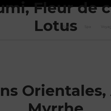
mi, Fleur de ce
Lotus
Soins
Spa
Voya
ns Orientales
Myrrhe