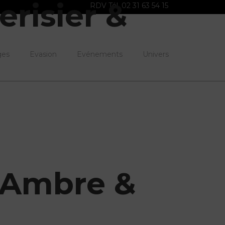
risier &
RDV Tél. 02 31 63 54 15
ges
Evasion
Evénements
Univers
, Ambre &