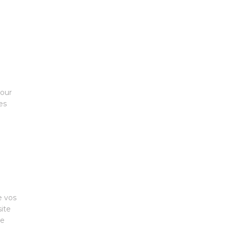
pour
es
e vos
site
re