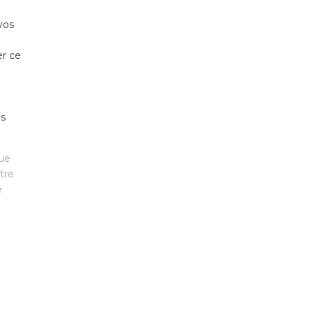
vos
er ce
ns
que
tre
é