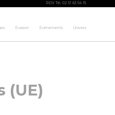
RDV Tél. 02 31 63 54 15
ges
Evasion
Evénements
Univers
s (UE)