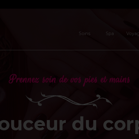
Soins
Spa
Voya
Prennez soin de vos pies et mains
ouceur du cor