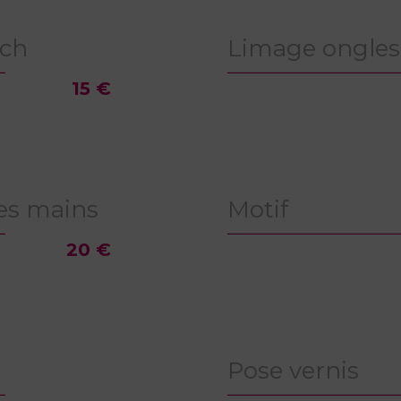
nch
Limage ongles 
15 €
es mains
Motif
20 €
Pose vernis