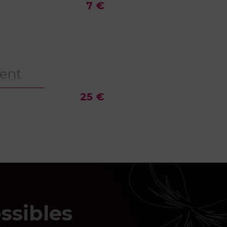
7 €
ent
25 €
ssibles