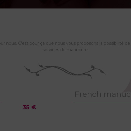
our nous. C’est pour ça que nous vous proposons la possibilité d
services de manucure.
French manuc
35 €