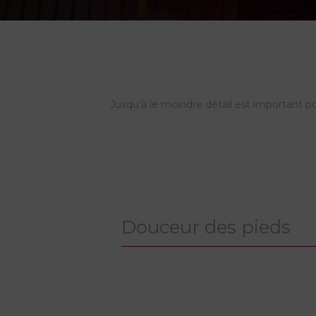
Jusqu’à le moindre détail est important p
Douceur des pieds