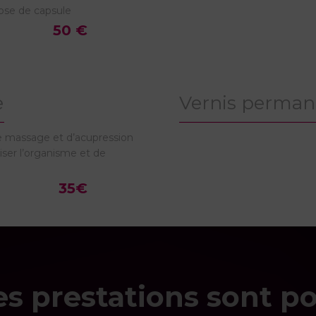
ose de capsule
50 €
e
Vernis perman
e massage et d’acupression
iser l’organisme et de
35€
es prestations sont po