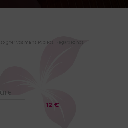
e soigner vos mains et pieds. Regardez nos
ure
12 €