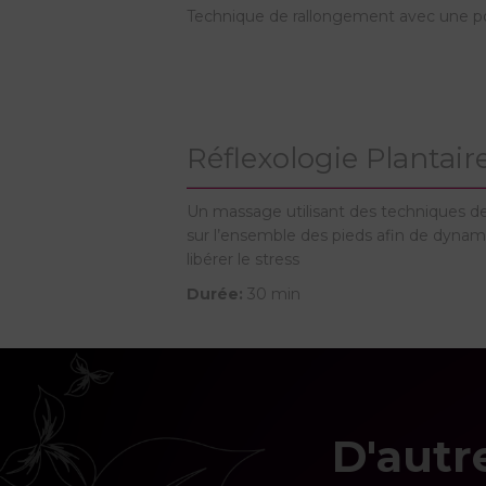
Technique de rallongement avec une p
Réflexologie Plantair
Un massage utilisant des techniques d
sur l’ensemble des pieds afin de dynam
libérer le stress
Durée:
30 min
D'autr